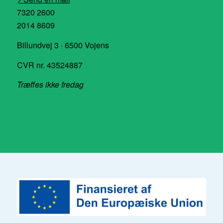
7320 2600
2014 8609
Billundvej 3 · 6500 Vojens
CVR nr. 43524887
Træffes ikke fredag